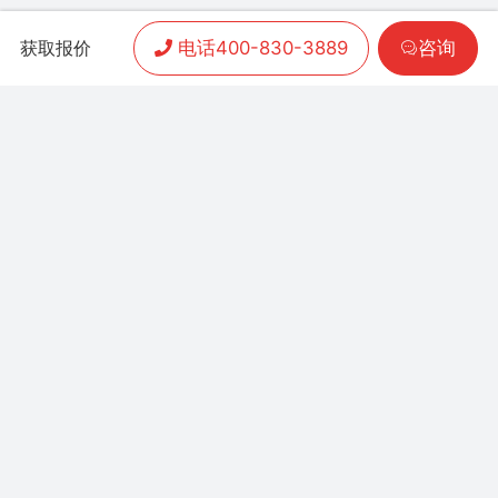
电话400-830-3889
咨询
获取报价
APP开发
|
小程序开发
|
客户案例
|
加盟渠道
|
联系我们
联系方式：
400-830-3889
地址：联泰时代总部中
心T3栋10楼
Copyright 2006-2024 晨通科技 | 常年律师顾问：
广东华通律师事务所 | 网站备案号：
粤B1.B2-
20071026
粤公网安备