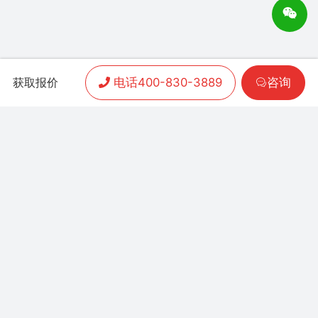
电话400-830-3889
咨询
获取报价
APP开发
|
小程序开发
|
客户案例
|
加盟渠道
|
联系我们
联系方式：
400-830-3889
地址：联泰时代总部中
心T3栋10楼
Copyright 2006-2024 晨通科技 | 常年律师顾问：
广东华通律师事务所 | 网站备案号：
粤B1.B2-
20071026
粤公网安备