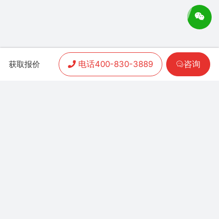
电话400-830-3889
咨询
获取报价
APP开发
|
小程序开发
|
客户案例
|
加盟渠道
|
联系我们
联系方式：
400-830-3889
地址：联泰时代总部中
心T3栋10楼
Copyright 2006-2024 晨通科技 | 常年律师顾问：
广东华通律师事务所 | 网站备案号：
粤B1.B2-
20071026
粤公网安备