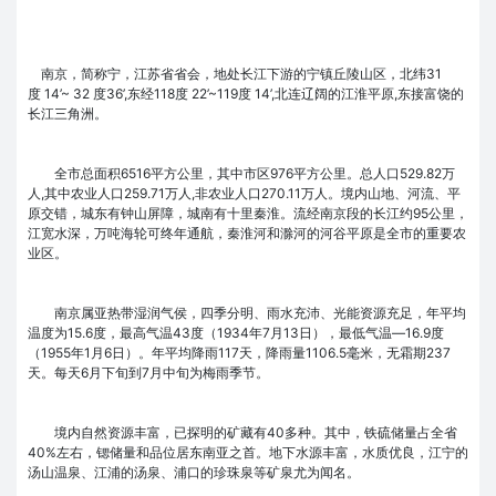
南京，简称宁，江苏省省会，地处长江下游的宁镇丘陵山区，北纬31
度 14’~ 32 度36’,东经118度 22’~119度 14’,北连辽阔的江淮平原,东接富饶的
长江三角洲。
全市总面积6516平方公里，其中市区976平方公里。总人口529.82万
人,其中农业人口259.71万人,非农业人口270.11万人。境内山地、河流、平
原交错，城东有钟山屏障，城南有十里秦淮。流经南京段的长江约95公里，
江宽水深，万吨海轮可终年通航，秦淮河和滁河的河谷平原是全市的重要农
业区。
南京属亚热带湿润气侯，四季分明、雨水充沛、光能资源充足，年平均
温度为15.6度，最高气温43度（1934年7月13日），最低气温―16.9度
（1955年1月6日）。年平均降雨117天，降雨量1106.5毫米，无霜期237
天。每天6月下旬到7月中旬为梅雨季节。
境内自然资源丰富，已探明的矿藏有40多种。其中，铁硫储量占全省
40%左右，锶储量和品位居东南亚之首。地下水源丰富，水质优良，江宁的
汤山温泉、江浦的汤泉、浦口的珍珠泉等矿泉尤为闻名。