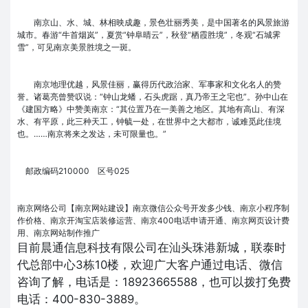
南京山、水、城、林相映成趣，景色壮丽秀美，是中国著名的风景旅游
城市。春游“牛首烟岚”，夏赏“钟阜晴云”，秋登“栖霞胜境”，冬观“石城霁
雪”，可见南京美景胜境之一斑。
南京地理优越，风景佳丽，赢得历代政治家、军事家和文化名人的赞
誉。诸葛亮曾赞叹说：“钟山龙蟠，石头虎踞，真乃帝王之宅也”。孙中山在
《建国方略》中赞美南京：“其位置乃在一美善之地区。其地有高山、有深
水、有平原，此三种天工，钟毓一处，在世界中之大都市，诚难觅此佳境
也。……南京将来之发达，未可限量也。”
邮政编码210000 区号025
南京网络公司【南京网站建设】南京微信公众号开发多少钱、南京小程序制
作价格、南京开淘宝店装修运营、南京400电话申请开通、南京网页设计费
用、南京网站制作推广
目前晨通信息科技有限公司在汕头珠港新城，联泰时
代总部中心3栋10楼，欢迎广大客户通过电话、微信
咨询了解，电话是：18923665588，也可以拨打免费
电话：400-830-3889。