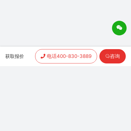
电话400-830-3889
咨询
获取报价
APP开发
|
小程序开发
|
客户案例
|
加盟渠道
|
联系我们
联系方式：
400-830-3889
地址：联泰时代总部中
心T3栋10楼
Copyright 2006-2024 晨通科技 | 常年律师顾问：