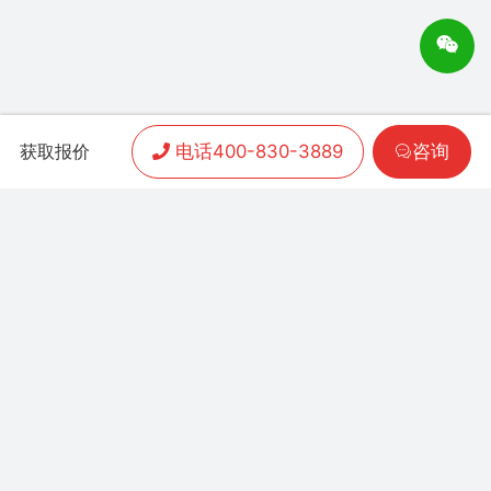
电话400-830-3889
咨询
获取报价
APP开发
|
小程序开发
|
客户案例
|
加盟渠道
|
联系我们
联系方式：
400-830-3889
地址：联泰时代总部中
心T3栋10楼
Copyright 2006-2024 晨通科技 | 常年律师顾问：
广东华通律师事务所 | 网站备案号：
粤B1.B2-
20071026
粤公网安备