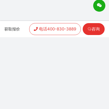
电话400-830-3889
咨询
获取报价
APP开发
|
小程序开发
|
客户案例
|
加盟渠道
|
联系我们
联系方式：
400-830-3889
地址：联泰时代总部中
心T3栋10楼
Copyright 2006-2024 晨通科技 | 常年律师顾问：
广东华通律师事务所 | 网站备案号：
粤B1.B2-
20071026
粤公网安备