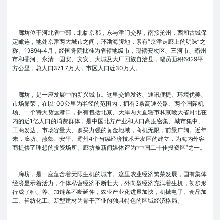
廊坊位于河北省中部，北临京都，东与津门交界，南接沧州，西和古城保
定毗连，地处京津两大城市之间，环渤海腹地，素有“京津走廊上的明珠”之
称。1989年4月，经国务院批准为省辖地级市，现辖安次区、三河市、霸州
市和香河、永清、固安、文安、大城及大厂回族自治县，幅员面积6429平
方公里，总人口371.7万人，市区人口近30万人。
廊坊，是一座发展中的新兴城市。这里交通发达、通讯便捷、环境优美、
市场繁荣，在以100公里为半径的范围内，拥有3条高速公路、两个国际机
场、一个特大货运港口，拥有包括北京、天津两大直辖市和京畿大省河北在
内的近1亿人口的消费群体，是中国北方产业和人口高度密集、城市集中、
工商发达、市场容量大、购买力强的黄金地域，商机无限，前景广阔。近年
来，廊坊、燕郊、安平、霸州4个省级经济技术开发区的建立，为海内外客
商提供了理想的投资场所。廊坊被新闻媒体评为“中国二十佳投资区”之一。
廊坊，是一座蕴含着无限生机的城市。这里农业经济繁荣发展，国有集体
经济显示着活力，个体私营经济不断壮大，外向型经济充满着生机，初步形
行成了种、养、加链条不断延伸，农业产业化进展加快，机械电子、食品加
工、轻纺化工、新型建材为骨干产业的独具特色的区域经济格局。