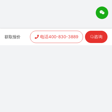
电话400-830-3889
咨询
获取报价
APP开发
|
小程序开发
|
客户案例
|
加盟渠道
|
联系我们
联系方式：
400-830-3889
地址：联泰时代总部中
心T3栋10楼
Copyright 2006-2024 晨通科技 | 常年律师顾问：
广东华通律师事务所 | 网站备案号：
粤B1.B2-
20071026
粤公网安备