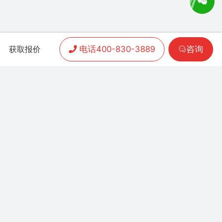
电话400-830-3889
咨询
获取报价
APP开发
|
小程序开发
|
客户案例
|
加盟渠道
|
联系我们
联系方式：
400-830-3889
地址：联泰时代总部中
心T3栋10楼
Copyright 2006-2024 晨通科技 | 常年律师顾问：
广东华通律师事务所 | 网站备案号：
粤B1.B2-
20071026
粤公网安备