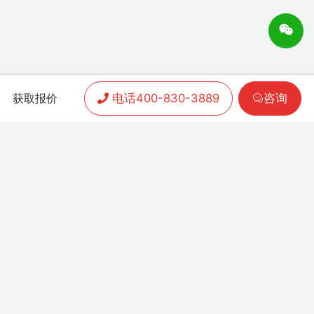
电话400-830-3889
咨询
获取报价
APP开发
|
小程序开发
|
客户案例
|
加盟渠道
|
联系我们
联系方式：
400-830-3889
地址：联泰时代总部中
心T3栋10楼
Copyright 2006-2024 晨通科技 | 常年律师顾问：
广东华通律师事务所 | 网站备案号：
粤B1.B2-
20071026
粤公网安备