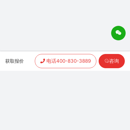
电话400-830-3889
咨询
获取报价
APP开发
|
小程序开发
|
客户案例
|
加盟渠道
|
联系我们
联系方式：
400-830-3889
地址：联泰时代总部中
心T3栋10楼