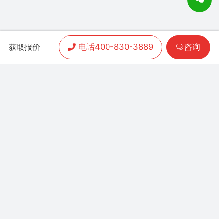
电话400-830-3889
咨询
获取报价
APP开发
|
小程序开发
|
客户案例
|
加盟渠道
|
联系我们
联系方式：
400-830-3889
地址：联泰时代总部中
心T3栋10楼
Copyright 2006-2024 晨通科技 | 常年律师顾问：
广东华通律师事务所 | 网站备案号：
粤B1.B2-
20071026
粤公网安备