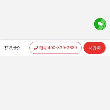
电话400-830-3889
咨询
获取报价
APP开发
|
小程序开发
|
客户案例
|
加盟渠道
|
联系我们
联系方式：
400-830-3889
地址：联泰时代总部中
心T3栋10楼
Copyright 2006-2024 晨通科技 | 常年律师顾问：