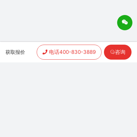
电话400-830-3889
咨询
获取报价
APP开发
|
小程序开发
|
客户案例
|
加盟渠道
|
联系我们
联系方式：
400-830-3889
地址：联泰时代总部中
心T3栋10楼
Copyright 2006-2024 晨通科技 | 常年律师顾问：
广东华通律师事务所 | 网站备案号：
粤B1.B2-