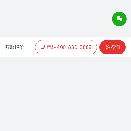
电话400-830-3889
咨询
获取报价
APP开发
|
小程序开发
|
客户案例
|
加盟渠道
|
联系我们
联系方式：
400-830-3889
地址：联泰时代总部中
心T3栋10楼
Copyright 2006-2024 晨通科技 | 常年律师顾问：
广东华通律师事务所 | 网站备案号：
粤B1.B2-