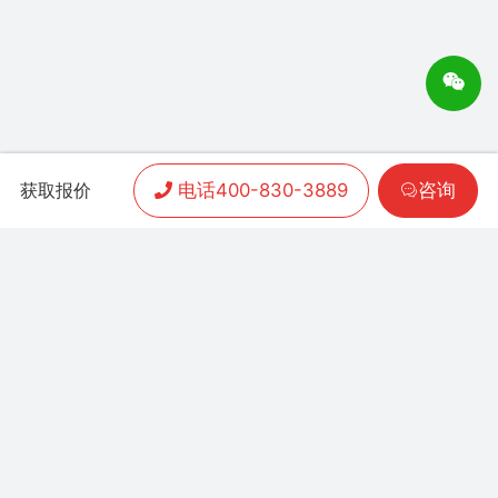
电话400-830-3889
咨询
获取报价
APP开发
|
小程序开发
|
客户案例
|
加盟渠道
|
联系我们
联系方式：
400-830-3889
地址：联泰时代总部中
心T3栋10楼
Copyright 2006-2024 晨通科技 | 常年律师顾问：
广东华通律师事务所 | 网站备案号：
粤B1.B2-