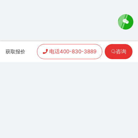
电话400-830-3889
咨询
获取报价
APP开发
|
小程序开发
|
客户案例
|
加盟渠道
|
联系我们
联系方式：
400-830-3889
地址：联泰时代总部中
心T3栋10楼
Copyright 2006-2024 晨通科技 | 常年律师顾问：
广东华通律师事务所 | 网站备案号：
粤B1.B2-