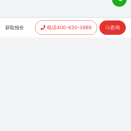
电话400-830-3889
咨询
获取报价
APP开发
|
小程序开发
|
客户案例
|
加盟渠道
|
联系我们
联系方式：
400-830-3889
地址：联泰时代总部中
心T3栋10楼
Copyright 2006-2024 晨通科技 | 常年律师顾问：
广东华通律师事务所 | 网站备案号：
粤B1.B2-
20071026
粤公网安备