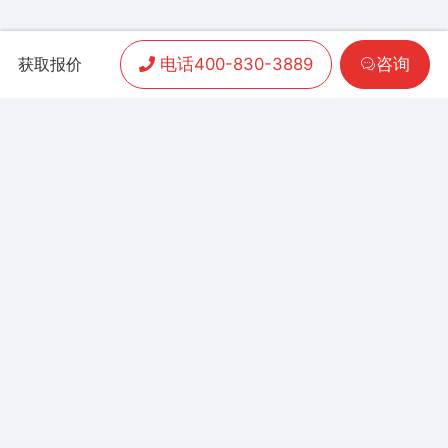
电话400-830-3889
咨询
获取报价
APP开发
|
小程序开发
|
客户案例
|
加盟渠道
|
联系我们
联系方式：
400-830-3889
地址：联泰时代总部中
心T3栋10楼
Copyright 2006-2024 晨通科技 | 常年律师顾问：
广东华通律师事务所 | 网站备案号：
粤B1.B2-
20071026
粤公网安备