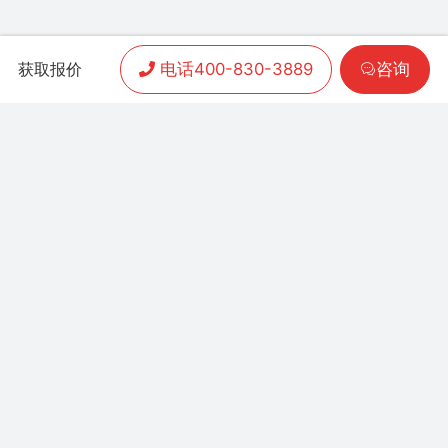
电话400-830-3889
咨询
获取报价
APP开发
|
小程序开发
|
客户案例
|
加盟渠道
|
联系我们
联系方式：
400-830-3889
地址：联泰时代总部中
心T3栋10楼
Copyright 2006-2024 晨通科技 | 常年律师顾问：
广东华通律师事务所 | 网站备案号：
粤B1.B2-
20071026
粤公网安备