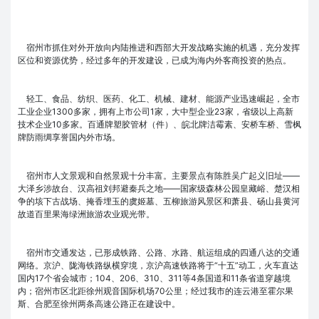
宿州市抓住对外开放向内陆推进和西部大开发战略实施的机遇，充分发挥
区位和资源优势，经过多年的开发建设，已成为海内外客商投资的热点。
轻工、食品、纺织、医药、化工、机械、建材、能源产业迅速崛起，全市
工业企业1300多家，拥有上市公司1家，大中型企业23家，省级以上高新
技术企业10多家。百通牌塑胶管材（件）、皖北牌洁霉素、安桥车桥、雪枫
牌防雨绸享誉国内外市场。
宿州市人文景观和自然景观十分丰富。主要景点有陈胜吴广起义旧址――
大泽乡涉故台、汉高祖刘邦避秦兵之地――国家级森林公园皇藏峪、楚汉相
争的垓下古战场、掩香埋玉的虞姬墓、五柳旅游风景区和萧县、砀山县黄河
故道百里果海绿洲旅游农业观光带。
宿州市交通发达，已形成铁路、公路、水路、航运组成的四通八达的交通
网络。京沪、陇海铁路纵横穿境，京沪高速铁路将于“十五”动工，火车直达
国内17个省会城市；104、206、310、311等4条国道和11条省道穿越境
内；宿州市区北距徐州观音国际机场70公里；经过我市的连云港至霍尔果
斯、合肥至徐州两条高速公路正在建设中。