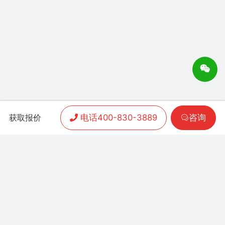
电话400-830-3889
咨询
获取报价
APP开发
|
小程序开发
|
客户案例
|
加盟渠道
|
联系我们
联系方式：
400-830-3889
地址：联泰时代总部中
心T3栋10楼